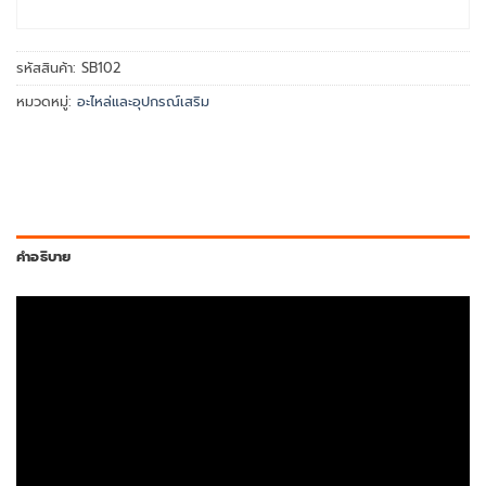
หยิบใส่ตะกร้า
รหัสสินค้า:
SB102
หมวดหมู่:
อะไหล่และอุปกรณ์เสริม
คำอธิบาย