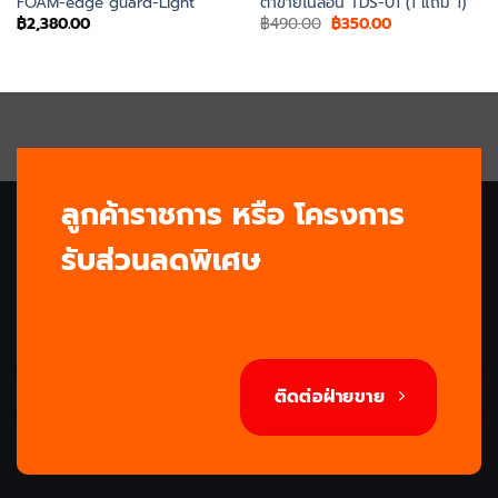
FOAM-edge guard-Light
ตาข่ายไนล่อน TDS-01 (1 แถม 1)
Original
Current
฿
2,380.00
฿
490.00
฿
350.00
price
price
was:
is:
฿490.00.
฿350.00.
ลูกค้าราชการ หรือ โครงการ
รับส่วนลดพิเศษ
ติดต่อฝ่ายขาย