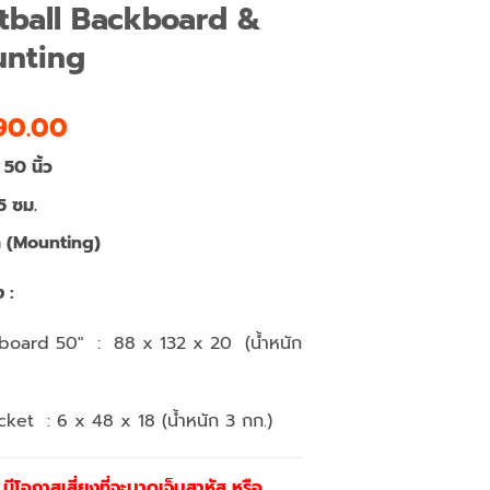
tball Backboard &
unting
inal
Current
90.00
e
price
50
นิ้ว
is:
00.00.
฿5,290.00.
5
ซม
.
ด
(Mounting)
ง :
kboard 50″ : 88 x 132 x 20 (น้ำหนัก
ket : 6 x 48 x 18 (น้ำหนัก 3 กก.)
ีโอกาสเสี่ยงที่จะบาดเจ็บสาหัส หรือ