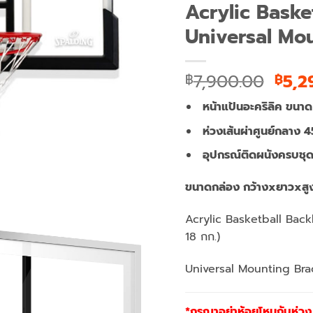
Acrylic Baske
Universal Mo
Orig
7,900.00
5,2
฿
฿
pric
หน้าแป้นอะคริลิค
ขนาด
was:
฿7,9
ห่วงเส้นผ่าศูนย์กลาง
4
อุปกรณ์ติดผนังครบชุ
ขนาดกล่อง กว้างxยาวxสู
Acrylic Basketball Bac
18 กก.)
Universal Mounting Brac
*กรุณาอย่าห้อยโหนกับห่วง ม