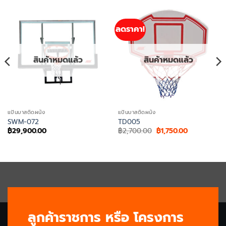
ลดราคา!
สินค้าหมดแล้ว
สินค้าหมดแล้ว
แป้นบาสติดผนัง
แป้นบาสติดผนัง
SWM-072
TD005
Original
Current
฿
29,900.00
฿
2,700.00
฿
1,750.00
price
price
was:
is:
0.
฿2,700.00.
฿1,750.00.
ลูกค้าราชการ หรือ โครงการ