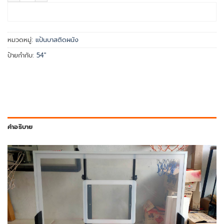
หยิบใส่ตะกร้า
หมวดหมู่:
แป้นบาสติดผนัง
ป้ายกำกับ:
54"
คำอธิบาย