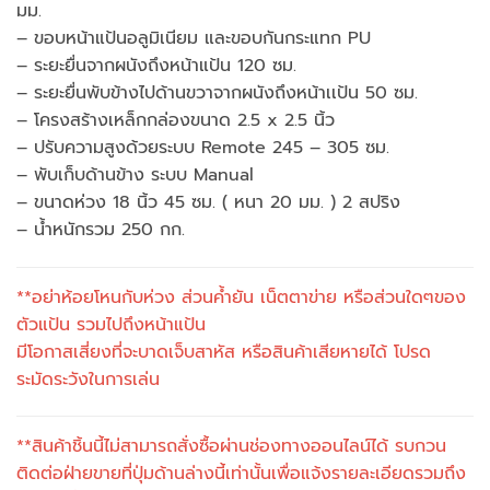
มม.
– ขอบหน้าแป้นอลูมิเนียม และขอบกันกระแทก PU
– ระยะยื่นจากผนังถึงหน้าแป้น 120 ซม.
– ระยะยื่นพับข้างไปด้านขวาจากผนังถึงหน้าเเป้น 50 ซม.
– โครงสร้างเหล็กกล่องขนาด 2.5 x 2.5 นิ้ว
– ปรับความสูงด้วยระบบ Remote 245 – 305 ซม.
– พับเก็บด้านข้าง ระบบ Manual
– ขนาดห่วง 18 นิ้ว 45 ซม. ( หนา 20 มม. ) 2 สปริง
– น้ำหนักรวม 250 กก.
**อย่าห้อยโหนกับห่วง ส่วนค้ำยัน เน็ตตาข่าย หรือส่วนใดๆของ
ตัวแป้น รวมไปถึงหน้าแป้น
มีโอกาสเสี่ยงที่จะบาดเจ็บสาหัส หรือสินค้าเสียหายได้ โปรด
ระมัดระวังในการเล่น
**สินค้าชิ้นนี้ไม่สามารถสั่งซื้อผ่านช่องทางออนไลน์ได้ รบกวน
ติดต่อฝ่ายขายที่ปุ่มด้านล่างนี้เท่านั้นเพื่อแจ้งรายละเอียดรวมถึง