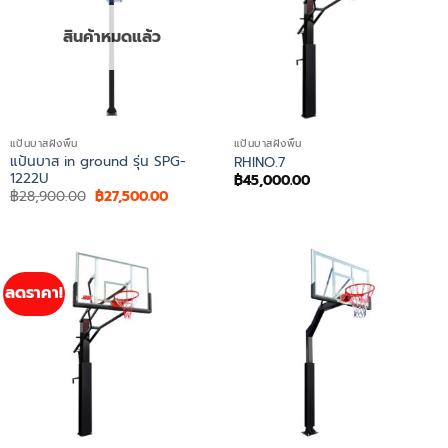
สินค้าหมดแล้ว
แป้นบาสฝังพื้น
แป้นบาสฝังพื้น
แป้นบาส in ground รุ่น SPG-
RHINO.7
1222U
฿
45,000.00
Original
Current
฿
28,900.00
฿
27,500.00
price
price
was:
is:
฿28,900.00.
฿27,500.00.
ลดราคา!