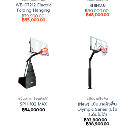
WB-07212 Electric
RHINO.8
Folding Hanging
฿
50,000.00
Original
Current
฿
48,000.00
฿
79,900.00
price
price
Original
Current
฿
55,000.00
was:
is:
price
price
฿50,000.00.
฿48,000.00.
was:
is:
฿79,900.00.
฿55,000.00.
แป้นบาสเคลื่อนย้ายได้
แป้นบาสฝังพื้น
(New) แป้นบาสฝังพื้น
SPH-102 MAX
Olympic Series (ปรับ
฿
54,000.00
ระดับไม่ได้)
฿
33,900.00
–
Price
฿
38,900.00
range:
฿33,900.00
through