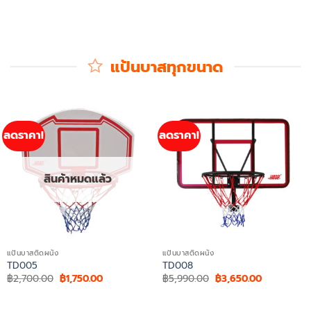
ติดต่อSALE
แป้นบาสทุกขนาด
ลดราคา!
ลดราคา!
สินค้าหมดแล้ว
แป้นบาสติดผนัง
แป้นบาสติดผนัง
TD005
TD008
Original
Current
Original
Current
฿
2,700.00
฿
1,750.00
฿
5,990.00
฿
3,650.00
price
price
price
price
was:
is:
was:
is:
฿2,700.00.
฿1,750.00.
฿5,990.00.
฿3,650.00.