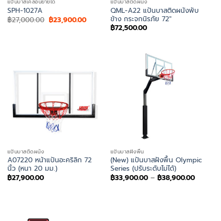
แป้นบาสเคลื่อนย้ายได้
แป้นบาสติดผนัง
QML-A22 แป้นบาสติดผนังพับ
SPH-1027A
ข้าง กระจกนิรภัย 72″
Original
Current
฿
27,000.00
฿
23,900.00
price
price
฿
72,500.00
was:
is:
฿27,000.00.
฿23,900.00.
แป้นบาสติดผนัง
แป้นบาสฝังพื้น
A07220 หน้าแป้นอะคริลิก 72
(New) แป้นบาสฝังพื้น Olympic
นิ้ว (หนา 20 มม.)
Series (ปรับระดับไม่ได้)
Price
฿
27,900.00
฿
33,900.00
–
฿
38,900.00
range:
฿33,900
through
฿38,900