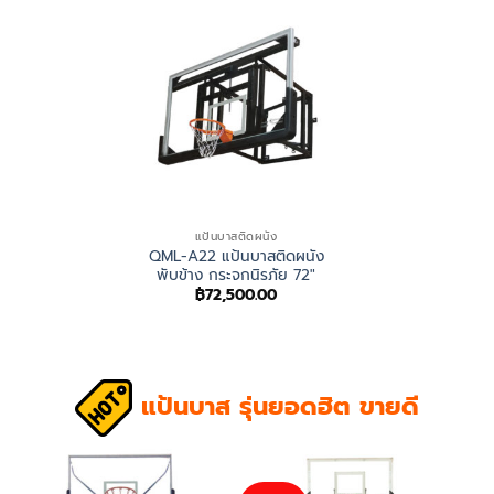
฿38,900.00
แป้นบาสติดผนัง
QML-A22 แป้นบาสติดผนัง
พับข้าง กระจกนิรภัย 72″
฿
72,500.00
แป้นบาส รุ่นยอดฮิต ขายดี