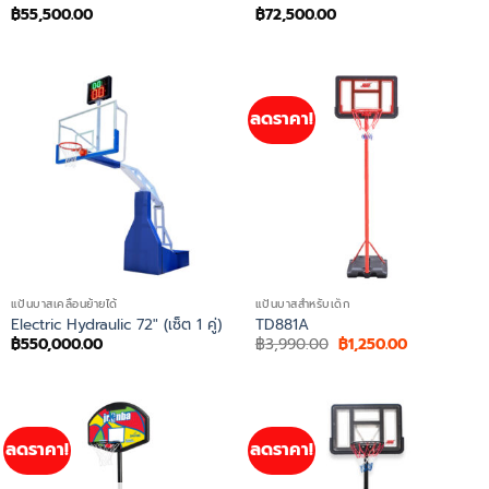
฿
55,500.00
฿
72,500.00
ลดราคา!
แป้นบาสเคลื่อนย้ายได้
แป้นบาสสำหรับเด็ก
Electric Hydraulic 72″ (เซ็ต 1 คู่)
TD881A
Original
Current
฿
550,000.00
฿
3,990.00
฿
1,250.00
price
price
was:
is:
฿3,990.00.
฿1,250.00.
ลดราคา!
ลดราคา!