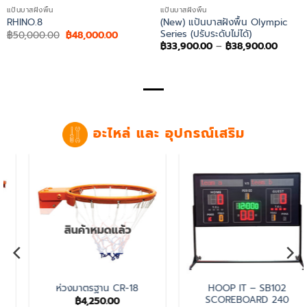
แป้นบาสฝังพื้น
แป้นบาสฝังพื้น
(New) แป้นบาสฝังพื้น Olympic
RHINO.8
Series (ปรับระดับไม่ได้)
Original
Current
฿
50,000.00
฿
48,000.00
price
price
Price
฿
33,900.00
–
฿
38,900.00
was:
is:
range:
฿50,000.00.
฿48,000.00.
฿33,9
throu
฿38,9
อะไหล่ และ อุปกรณ์เสริม
HOOP IT – SB102
SHOT CLOCK /
SCOREBOARD 240
เครื่องจับเวลา 24