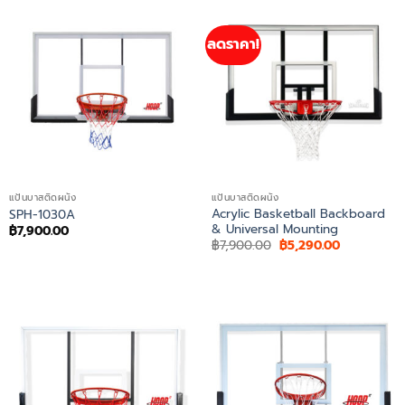
ลดราคา!
แป้นบาสติดผนัง
แป้นบาสติดผนัง
Acrylic Basketball Backboard
SPH-1030A
& Universal Mounting
฿
7,900.00
Original
Current
฿
7,900.00
฿
5,290.00
price
price
was:
is:
฿7,900.00.
฿5,290.00.